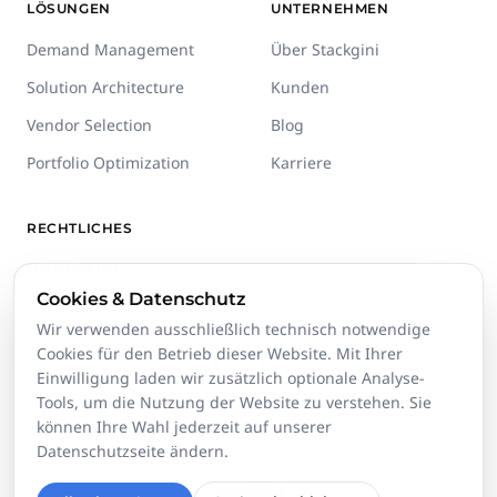
LÖSUNGEN
UNTERNEHMEN
Demand Management
Über Stackgini
Solution Architecture
Kunden
Vendor Selection
Blog
Portfolio Optimization
Karriere
RECHTLICHES
Datenschutz
Cookies & Datenschutz
Impressum
Wir verwenden ausschließlich technisch notwendige
AGB
Cookies für den Betrieb dieser Website. Mit Ihrer
Einwilligung laden wir zusätzlich optionale Analyse-
Trust Center
Tools, um die Nutzung der Website zu verstehen. Sie
können Ihre Wahl jederzeit auf unserer
Datenschutzseite ändern.
©
2026
Stackgini GmbH.
Alle Rechte vorbehalten.